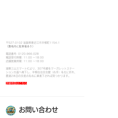
〒527-0102 滋賀県東近江市平柳町1154-1
​（敷地内に駐車場あり）
電話番号:
0120-966-028
電話受付時間: 11:00 〜18:00
店舗営業時間: 11:00 〜18:00
​湖東三山スマートICより、307号線をマーガレットステー
ション方面へ南下し、平柳自治会会館（右手）を左に折れ、
農道2本目の交差点を右に直進下されば見つかります。
​詳細地図はこちら
お問い合わせ