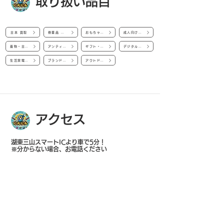
取り扱い品目
古本 買取
骨董品 買取
おもちゃ・グッズ 買取
成人向け商品 買取
着物・古着 買取
アンティーク品 買取
ギフト・生活雑貨 買取
デジタル家電 買取
生活家電 買取
ブランド品・貴金属 買取
アウトドア・スポーツ類
アクセス
湖東三山スマートICより車で5分！
​※分からない場合、お電話ください