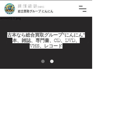
滋賀・京都・大阪・奈良
岐阜・三重・愛知・福井 全域対応
総合買取グループ にんにん
古本なら総合買取グループ”にんにん”
本、雑誌、専門書、CD、DVD、
VHS、レコード