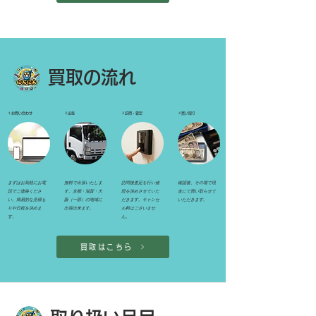
買取の流れ
１お問い合わせ
２出張
３訪問・査定
４買い取り
まずはお気軽にお電
無料で出張いたしま
訪問後査定を行い値
確認後、その場で現
話でご連絡くださ
す。京都・滋賀・大
段を決めさせていた
金にて買い取らせて
い。簡易的な見積も
阪（一部）の地域に
だきます。キャンセ
いただきます。
りや日程を決めま
出張出来ます。
ル料はございませ
す。
ん。
買取はこちら